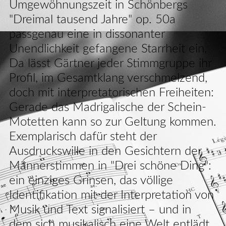
Umgewöhnungszeit in Schönbergs
"Dreimal tausend Jahre" op. 50a
passgenau eine in dissonanter
Unendlichkeit gefangene Starrheit ein.
Da lässt Gärtner jeder Stimmgruppe ihr
Profil, im Gesamtklang verschmelzend,
doch mit interpretatorischen Freiheiten:
Gerade das Madrigalische der Schein-
Motetten kann so zur Geltung kommen.
Exemplarisch dafür steht der
Ausdruckswille in den Gesichtern der
Männerstimmen in "Drei schöne Ding":
ein einziges Grinsen, das völlige
Identifikation mit der Interpretation von
Musik und Text signalisiert – und in
dem sich musikalisch eine Welt entlädt.