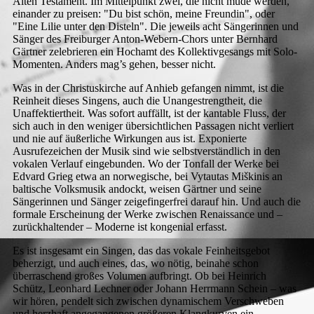
Alten Testament. Im Mittelpunkt zwei, die nicht müde werden,
einander zu preisen: "Du bist schön, meine Freundin", oder
"Eine Lilie unter den Disteln". Die jeweils acht Sängerinnen und
Sänger des Freiburger Anton-Webern-Chors unter Bernhard
Gärtner zelebrieren ein Hochamt des Kollektivgesangs mit Solo-
Momenten. Anders mag’s gehen, besser nicht.
Was in der Christuskirche auf Anhieb gefangen nimmt, ist die
Reinheit dieses Singens, auch die Unangestrengtheit, die
Unaffektiertheit. Was sofort auffällt, ist der kantable Fluss, der
sich auch in den weniger übersichtlichen Passagen nicht verliert
und nie auf äußerliche Wirkungen aus ist. Exponierte
Ausrufezeichen der Musik sind wie selbstverständlich in den
vokalen Verlauf eingebunden. Wo der Tonfall der Werke bei
Edvard Grieg etwa an norwegische, bei Vytautas Miškinis an
baltische Volksmusik andockt, weisen Gärtner und seine
Sängerinnen und Sänger zeigefingerfrei darauf hin. Und auch die
formale Erscheinung der Werke zwischen Renaissance und –
zurückhaltender – Moderne ist kongenial erfasst.
Es ist insgesamt ein Singen, das das vokale Feinheitsgebot
beherzigt, und auch eines, das, wo nötig, beinahe schon
überraschend großes Volumen aufbringt. Ob bei Heinrich
Schütz, Leonhard Lechner oder Johann Herrmann Schein – was
wir hören, pendelt sich zwischen dynamischem Verschweben
und herzhaft angegangenen größeren Klangkurven ein.