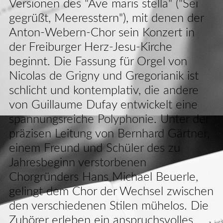
Versionen des "Ave maris stella" ("Sei
gegrüßt, Meeresstern"), mit denen der
Anton-Webern-Chor sein Konzert in
der Freiburger Herz-Jesu-Kirche
beginnt. Die Fassung für Orgel von
Nicolas de Grigny und Gregorianik ist
schlicht und kontemplativ, die andere
von Guillaume Dufay entwickelt eine
spannungsreiche Polyphonie. Unter der
präzisen Leitung von Bernhard Gärtner,
einem Freund und Schüler des zu
Jahresbeginn verstorbenen
Chorgründers Hans Michael Beuerle,
gelingt dem Chor der Wechsel zwischen
den verschiedenen Stilen mühelos. Die
Zuhörer erleben ein anspruchsvolles