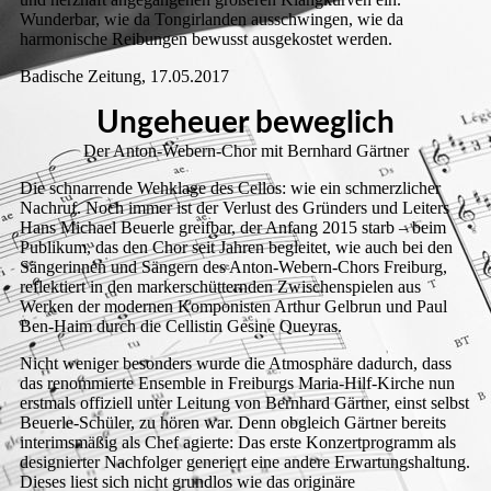
Wunderbar, wie da Tongirlanden ausschwingen, wie da
harmonische Reibungen bewusst ausgekostet werden.
Badische Zeitung, 17.05.2017
Ungeheuer beweglich
Der Anton-Webern-Chor mit Bernhard Gärtner
Die schnarrende Wehklage des Cellos: wie ein schmerzlicher
Nachruf. Noch immer ist der Verlust des Gründers und Leiters
Hans Michael Beuerle greifbar, der Anfang 2015 starb – beim
Publikum, das den Chor seit Jahren begleitet, wie auch bei den
Sängerinnen und Sängern des Anton-Webern-Chors Freiburg,
reflektiert in den markerschütternden Zwischenspielen aus
Werken der modernen Komponisten Arthur Gelbrun und Paul
Ben-Haim durch die Cellistin Gesine Queyras.
Nicht weniger besonders wurde die Atmosphäre dadurch, dass
das renommierte Ensemble in Freiburgs Maria-Hilf-Kirche nun
erstmals offiziell unter Leitung von Bernhard Gärtner, einst selbst
Beuerle-Schüler, zu hören war. Denn obgleich Gärtner bereits
interimsmäßig als Chef agierte: Das erste Konzertprogramm als
designierter Nachfolger generiert eine andere Erwartungshaltung.
Dieses liest sich nicht grundlos wie das originäre