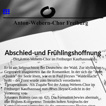
Abschied-und Frühlingshoffnung
Der Anton-Webern-Chor im Freiburger Kaufhaussaal
Er ist ein Sehnsuchtsort der Deutschen: der Wald. Zur idyllischen
Gegenwelt imaginierten ihn die Romantiker. In der sich die "irren
Qualen" der Seele lösen, wie es in Paul Heyses "Waldesnacht"
heißt – der Forst wurde zum literarisch verordneten
Therapeutikum. Als Zugabe bot der Anton-Webern-Chor im
Freiburger Kaufhaussaal nun dieses Heyse-Gedicht in der
Vertonung von
Johannes Brahms (aus op. 62). Die Formation bewies abermals
ihre Brahms-Kompetenz: Trotzdes hohen Anspruchs der
Kompositionen vermochte sie die angemessene Illusion einer