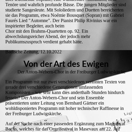
Tenöre und wahrlich profunde Bässe. Die jungen Mitglieder sind
studierte Sangesleute. Mit Sololiedern und Duetten bereicherten
sie das Programm, etwa Noémie Bousquet (Sopran) mit Gabriel
Faurés Lied "Automne". Der Pianist Philip Rivinius war ein
inspirierter Begleiter, auch beim
Chor mit den Brahms-Quartetten op. 92. Ein
abwechslungsreicher Abend, der jedoch mehr
Publikumszuspruch verdient gehabt hätte.
Badische Zeitung, 12.10.2022
Von der Art des Ewigen
Der Anton-Webern-Chor in der Freiburger Ludwigskirche
Ein Programm mit nur zwei verschiedenen vertonten Texten von
gerade drei verschiedene Generationen umfassenden
Komponisten – wie sehr kann dies anderthalb Stunden hindurch
fesseln? Der Anton-Webern-Chor und sein Ensemble
präsentierten unter Leitung von Bernhard Gärtner ein
wohldisponiertes Programm mit hoher technischer Raffinesse in
der Freiburger Ludwigskirche.
Auf der Suche nach einer passenden Ergänzung zum Magnificat
Bachs, welches für das Orgelfestival in Masevaux am 22. Juli