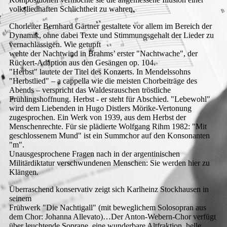
volksliedhaften Schlichtheit zu wahren.
Chorleiter Bernhard Gärtner gestaltete vor allem im Bereich der
Dynamik, ohne dabei Texte und Stimmungsgehalt der Lieder zu
vernachlässigen. Wie getupft
wehte der Nachtwind in Brahms’ erster "Nachtwache", der
Rückert-Adaption aus den Gesängen op. 104.
"Herbst" lautete der Titel des Konzerts. In Mendelssohns
"Herbstlied" – a cappella wie die meisten Chorbeiträge des
Abends – verspricht das Waldesrauschen tröstliche
Frühlingshoffnung. Herbst - er steht für Abschied. "Lebewohl"
wird dem Liebenden in Hugo Distlers Mörike-Vertonung
zugesprochen. Ein Werk von 1939, aus dem Herbst der
Menschenrechte. Für sie plädierte Wolfgang Rihm 1982: "Mit
geschlossenem Mund" ist ein Summchor auf den Konsonanten
"m".
Unausgesprochene Fragen nach in der argentinischen
Militärdiktatur verschwundenen Menschen: Sie werden hier zu
Klängen.
Überraschend konservativ zeigt sich Karlheinz Stockhausen in
seinem
Frühwerk "Die Nachtigall" (mit beweglichem Solosopran aus
dem Chor: Johanna Allevato)…Der Anton-Webern-Chor verfügt
über leuchtende Soprane, eine wunderbare Altfraktion, helle