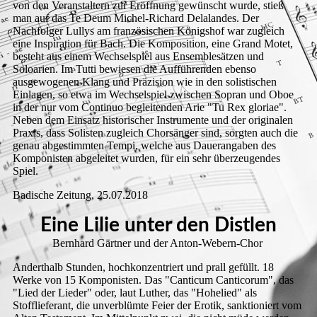
von den Veranstaltern zur Eröffnung gewünscht wurde, stieß
man auf das Te Deum Michel-Richard Delalandes. Der
Nachfolger Lullys am französischen Königshof war zugleich
eine Inspiration für Bach. Die Komposition, eine Grand Motet,
besteht aus einem Wechselspiel aus Ensemblesätzen und
Soloarien. Im Tutti bewiesen die Aufführenden ebenso
ausgewogenen Klang und Präzision wie in den solistischen
Einlagen, so etwa im Wechselspiel zwischen Sopran und Oboe
in der nur vom Continuo begleitenden Arie "Tu Rex gloriae".
Neben dem Einsatz historischer Instrumente und der originalen
Praxis, dass Solisten zugleich Chorsänger sind, sorgten auch die
genau abgestimmten Tempi, welche aus Dauerangaben des
Komponisten abgeleitet wurden, für ein sehr überzeugendes
Spiel.
Badische Zeitung, 25.07.2018
Eine Lilie unter den Distlen
Bernhard Gärtner und der Anton-Webern-Chor
Anderthalb Stunden, hochkonzentriert und prall gefüllt. 18
Werke von 15 Komponisten. Das "Canticum Canticorum", das
"Lied der Lieder" oder, laut Luther, das "Hohelied" als
Stofflieferant, die unverblümte Feier der Erotik, sanktioniert vom