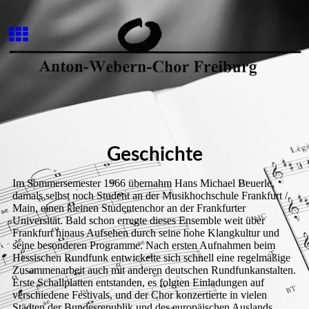
Geschichte
Im Sommersemester 1966 übernahm Hans Michael Beuerle,
damals selbst noch Student an der Musikhochschule Frankfurt /
Main, einen kleinen Studentenchor an der Frankfurter
Universität. Bald schon erregte dieses Ensemble weit über
Frankfurt hinaus Aufsehen durch seine hohe Klangkultur und
seine besonderen Programme. Nach ersten Aufnahmen beim
Hessischen Rundfunk entwickelte sich schnell eine regelmäßige
Zusammenarbeit auch mit anderen deutschen Rundfunkanstalten.
Erste Schallplatten entstanden, es folgten Einladungen auf
verschiedene Festivals, und der Chor konzertierte in vielen
Städten der Bundesrepublik und des europäischen Auslands.