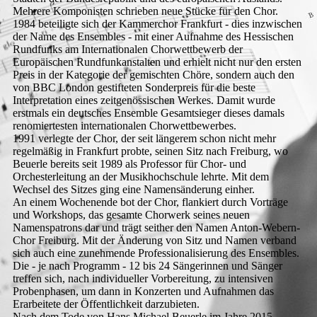
Mehrere Komponisten schrieben neue Stücke für den Chor.
1984 beteiligte sich der Kammerchor Frankfurt - dies inzwischen
der Name des Ensembles - mit einer Aufnahme des Hessischen
Rundfunks am Internationalen Chorwettbewerb der
Europäischen Rundfunkanstalten und erhielt nicht nur den ersten
Preis in der Kategorie der gemischten Chöre, sondern auch den
von BBC London gestifteten Sonderpreis für die beste
Interpretation eines zeitgenössischen Werkes. Damit wurde
erstmals ein deutsches Ensemble Gesamtsieger dieses damals
renomiertesten internationalen Chorwettbewerbes.
1991 verlegte der Chor, der seit längerem schon nicht mehr
regelmäßig in Frankfurt probte, seinen Sitz nach Freiburg, wo
Beuerle bereits seit 1989 als Professor für Chor- und
Orchesterleitung an der Musikhochschule lehrte. Mit dem
Wechsel des Sitzes ging eine Namensänderung einher.
An einem Wochenende bot der Chor, flankiert durch Vorträge
und Workshops, das gesamte Chorwerk seines neuen
Namenspatrons dar und trägt seither den Namen Anton-Webern-
Chor Freiburg. Mit der Änderung von Sitz und Namen verband
sich auch eine zunehmende Professionalisierung des Ensembles.
Die - je nach Programm - 12 bis 24 Sängerinnen und Sänger
treffen sich, nach individueller Vorbereitung, zu intensiven
Probenphasen, um dann in Konzerten und Aufnahmen das
Erarbeitete der Öffentlichkeit darzubieten.
Nach dem Tode von Hans Michael Beuerle im Jahre 2015